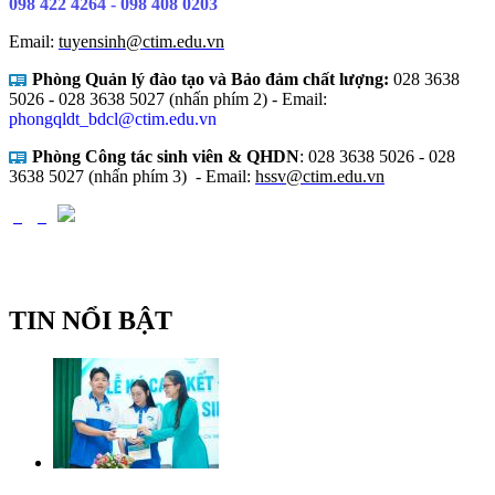
098 422 4264 - 098 408 0203
Email:
tuyensinh@ctim.edu.vn
Phòng Quản lý đào tạo và Bảo đảm chất lượng:
028 3638
5026 - 028 3638 5027 (nhấn phím 2) -
Email:
phongqldt_bdcl@ctim.edu.vn
Phòng Công tác sinh viên & QHDN
: 028 3638 5026 - 028
3638 5027 (nhấn phím 3)
- Email:
hssv@ctim.edu.vn
TIN NỔI BẬT