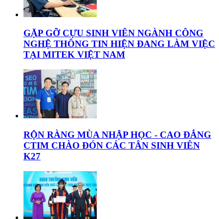
GẶP GỠ CỰU SINH VIÊN NGÀNH CÔNG
NGHỆ THÔNG TIN HIỆN ĐANG LÀM VIỆC
TẠI MITEK VIỆT NAM
RỘN RÀNG MÙA NHẬP HỌC - CAO ĐẲNG
CTIM CHÀO ĐÓN CÁC TÂN SINH VIÊN
K27