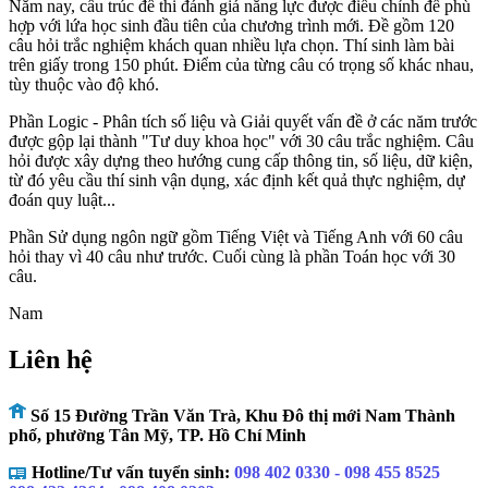
Năm nay, cấu trúc đề thi đánh giá năng lực được điều chỉnh để phù
hợp với lứa học sinh đầu tiên của chương trình mới. Đề gồm 120
câu hỏi trắc nghiệm khách quan nhiều lựa chọn. Thí sinh làm bài
trên giấy trong 150 phút. Điểm của từng câu có trọng số khác nhau,
tùy thuộc vào độ khó.
Phần Logic - Phân tích số liệu và Giải quyết vấn đề ở các năm trước
được gộp lại thành "Tư duy khoa học" với 30 câu trắc nghiệm. Câu
hỏi được xây dựng theo hướng cung cấp thông tin, số liệu, dữ kiện,
từ đó yêu cầu thí sinh vận dụng, xác định kết quả thực nghiệm, dự
đoán quy luật...
Phần Sử dụng ngôn ngữ gồm Tiếng Việt và Tiếng Anh với 60 câu
hỏi thay vì 40 câu như trước. Cuối cùng là phần Toán học với 30
câu.
Nam
Liên hệ
Số 15 Đường Trần Văn Trà, Khu Đô thị mới Nam Thành
phố, phường Tân Mỹ, TP. Hồ Chí Minh
Hotline/Tư vấn tuyển sinh:
098 402 0330 - 098 455 8525