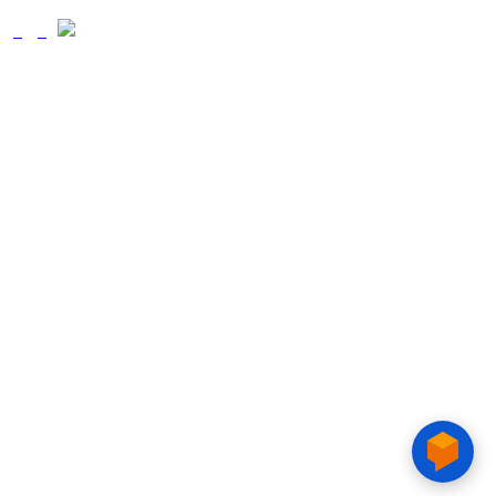
Copyright © 2020 CTIM.
TRƯỜNG CAO ĐẲNG CTIM
Số 15 Đường Trần Văn Trà, Khu Đô thị mới Nam Thành phố,
phường Tân Mỹ, TP. Hồ Chí Minh