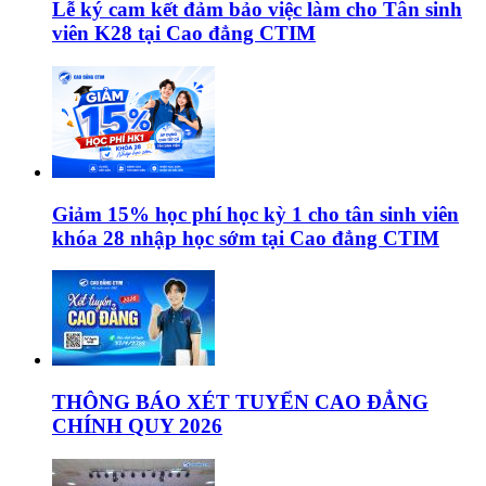
Lễ ký cam kết đảm bảo việc làm cho Tân sinh
viên K28 tại Cao đẳng CTIM
Giảm 15% học phí học kỳ 1 cho tân sinh viên
khóa 28 nhập học sớm tại Cao đẳng CTIM
THÔNG BÁO XÉT TUYỂN CAO ĐẲNG
CHÍNH QUY 2026