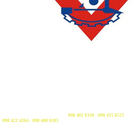
LIÊN HỆ
Phòng QLĐT&KH
: 028 3638 5026 - 028 3638 5027 (nhấn phím
2)
Email: phongdaotao@ctim.edu.vn
Phòng Công tác sinh viên & Quan hệ doanh nghiệp:
028 3638
5026 - 028 3638 5027 (nhấn phím 3)
Email: hssv@ctim.edu.vn
Hotline/Zalo Tư vấn tuyển sinh:
098 402 0330 - 098 455 8525
098 422 4264 - 098 408 0203
Email: tuyensinh@ctim.edu.vn