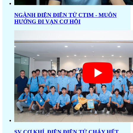
NGÀNH ĐIỆN ĐIỆN TỬ CTIM - MUÔN
HƯỚNG ĐI VẠN CƠ HỘI
SV CƠ KHÍ, ĐIỆN ĐIỆN TỬ CHÁY HẾT