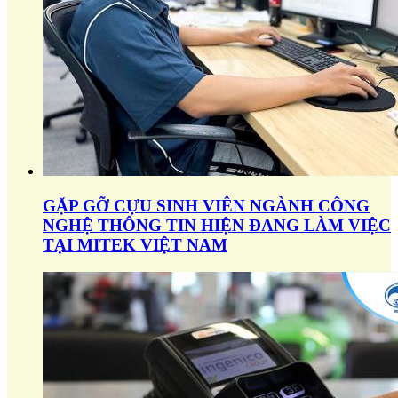
GẶP GỠ CỰU SINH VIÊN NGÀNH CÔNG
NGHỆ THÔNG TIN HIỆN ĐANG LÀM VIỆC
TẠI MITEK VIỆT NAM