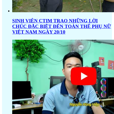
SINH VIÊN CTIM TRAO NHỮNG LỜI
CHÚC ĐẶC BIỆT ĐẾN TOÀN THỂ PHỤ NỮ
VIỆT NAM NGÀY 20/10