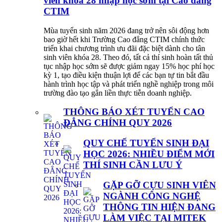
viên khóa 28 nhập học sớm tại Cao đẳng
CTIM
Mùa tuyển sinh năm 2026 đang trở nên sôi động hơn
bao giờ hết khi Trường Cao đẳng CTIM chính thức
triển khai chương trình ưu đãi đặc biệt dành cho tân
sinh viên khóa 28. Theo đó, tất cả thí sinh hoàn tất thủ
tục nhập học sớm sẽ được giảm ngay 15% học phí học
kỳ 1, tạo điều kiện thuận lợi để các bạn tự tin bắt đầu
hành trình học tập và phát triển nghề nghiệp trong môi
trường đào tạo gắn liền thực tiễn doanh nghiệp.
THÔNG BÁO XÉT TUYỂN CAO
ĐẲNG CHÍNH QUY 2026
QUY CHẾ TUYỂN SINH ĐẠI
HỌC 2026: NHIỀU ĐIỂM MỚI
THÍ SINH CẦN LƯU Ý
GẶP GỠ CỰU SINH VIÊN
NGÀNH CÔNG NGHỆ
THÔNG TIN HIỆN ĐANG
LÀM VIỆC TẠI MITEK