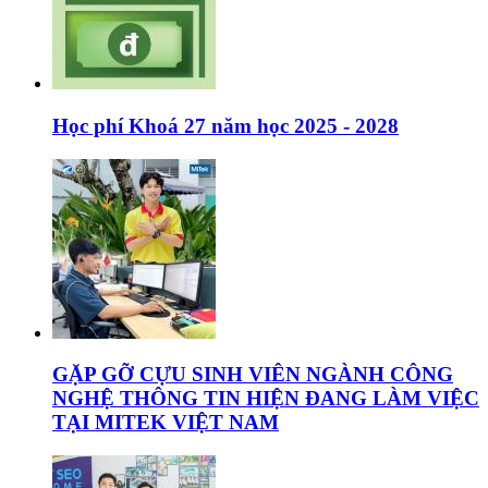
Học phí Khoá 27 năm học 2025 - 2028
GẶP GỠ CỰU SINH VIÊN NGÀNH CÔNG
NGHỆ THÔNG TIN HIỆN ĐANG LÀM VIỆC
TẠI MITEK VIỆT NAM