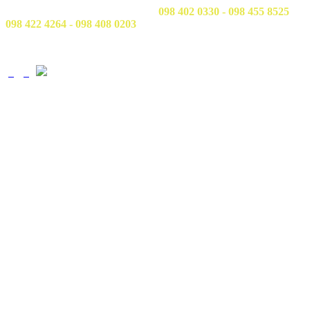
Hotline/Zalo Tư vấn tuyển sinh:
098 402 0330 - 098 455 8525
098 422 4264 - 098 408 0203
Email: tuyensinh@ctim.edu.vn
Copyright © 2020 CTIM.
TRƯỜNG CAO ĐẲNG CTIM
Số 15 Đường Trần Văn Trà, Khu Đô thị mới Nam Thành phố,
phường Tân Mỹ, TP. Hồ Chí Minh