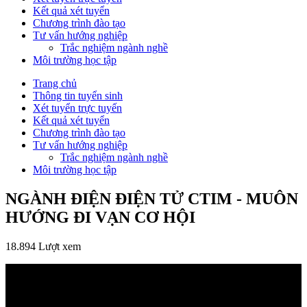
Kết quả xét tuyển
Chương trình đào tạo
Tư vấn hướng nghiệp
Trắc nghiệm ngành nghề
Môi trường học tập
Trang chủ
Thông tin tuyển sinh
Xét tuyển trực tuyến
Kết quả xét tuyển
Chương trình đào tạo
Tư vấn hướng nghiệp
Trắc nghiệm ngành nghề
Môi trường học tập
NGÀNH ĐIỆN ĐIỆN TỬ CTIM - MUÔN
HƯỚNG ĐI VẠN CƠ HỘI
18.894 Lượt xem