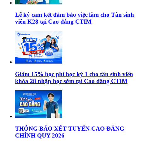
Lễ ký cam kết đảm bảo việc làm cho Tân sinh
viên K28 tại Cao đẳng CTIM
Giảm 15% học phí học kỳ 1 cho tân sinh viên
khóa 28 nhập học sớm tại Cao đẳng CTIM
THÔNG BÁO XÉT TUYỂN CAO ĐẲNG
CHÍNH QUY 2026