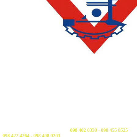
LIÊN HỆ
Phòng QLĐT&KH
: 028 3638 5026 - 028 3638 5027 (nhấn phím
2)
Email: phongdaotao@ctim.edu.vn
Phòng Công tác sinh viên & Quan hệ doanh nghiệp:
028 3638
5026 - 028 3638 5027 (nhấn phím 3)
Email: hssv@ctim.edu.vn
Hotline/Zalo Tư vấn tuyển sinh:
098 402 0330 - 098 455 8525
098 422 4264 - 098 408 0203