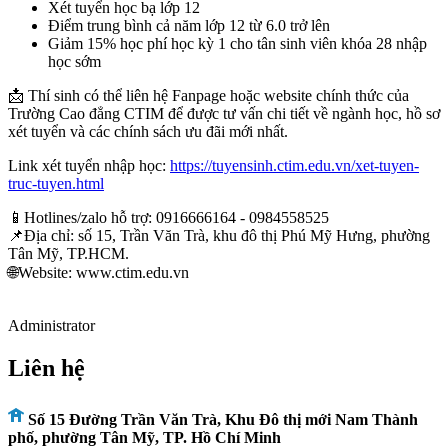
Xét tuyển học bạ lớp 12
Điểm trung bình cả năm lớp 12 từ 6.0 trở lên
Giảm 15% học phí học kỳ 1 cho tân sinh viên khóa 28 nhập
học sớm
📩 Thí sinh có thể liên hệ Fanpage hoặc website chính thức của
Trường Cao đẳng CTIM để được tư vấn chi tiết về ngành học, hồ sơ
xét tuyển và các chính sách ưu đãi mới nhất.
Link xét tuyển nhập học:
https://tuyensinh.ctim.edu.vn/xet-tuyen-
truc-tuyen.html
📱Hotlines/zalo hỗ trợ: 0916666164 - 0984558525
📌Địa chỉ: số 15, Trần Văn Trà, khu đô thị Phú Mỹ Hưng, phường
Tân Mỹ, TP.HCM.
🌐Website: www.ctim.edu.vn
Administrator
Liên hệ
Số 15 Đường Trần Văn Trà, Khu Đô thị mới Nam Thành
phố, phường Tân Mỹ, TP. Hồ Chí Minh