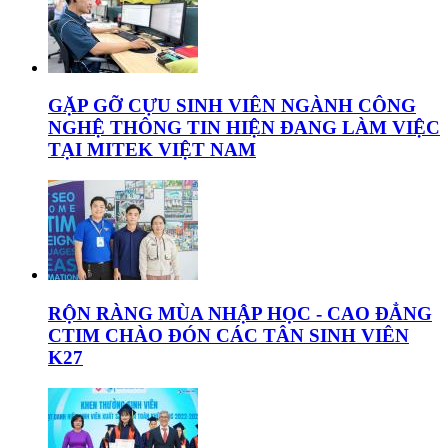
GẶP GỠ CỰU SINH VIÊN NGÀNH CÔNG
NGHỆ THÔNG TIN HIỆN ĐANG LÀM VIỆC
TẠI MITEK VIỆT NAM
RỘN RÀNG MÙA NHẬP HỌC - CAO ĐẲNG
CTIM CHÀO ĐÓN CÁC TÂN SINH VIÊN
K27