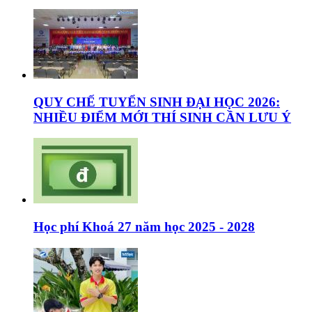
QUY CHẾ TUYỂN SINH ĐẠI HỌC 2026:
NHIỀU ĐIỂM MỚI THÍ SINH CẦN LƯU Ý
Học phí Khoá 27 năm học 2025 - 2028