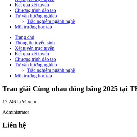
Kết quả xét tuyển
Chương trình đào tạo
Tư vấn hướng nghiệp
Trắc nghiệm ngành nghề
Môi trường học tập
Trang chủ
Thông tin tuyển sinh
Xét tuyển trực tuyến
Kết quả xét tuyển
Chương trình đào tạo
Tư vấn hướng nghiệp
Trắc nghiệm ngành nghề
Môi trường học tập
Trao giải Cùng nhau đóng băng 2025 tại 
17.246 Lượt xem
Administrator
Liên hệ