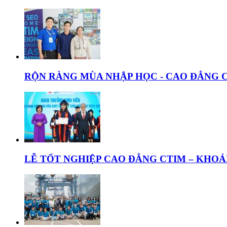
RỘN RÀNG MÙA NHẬP HỌC - CAO ĐẲNG C
LỄ TỐT NGHIỆP CAO ĐẲNG CTIM – KHO