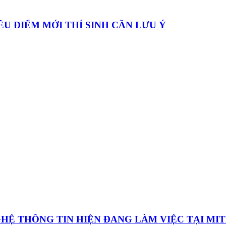
ỀU ĐIỂM MỚI THÍ SINH CẦN LƯU Ý
HỆ THÔNG TIN HIỆN ĐANG LÀM VIỆC TẠI MI