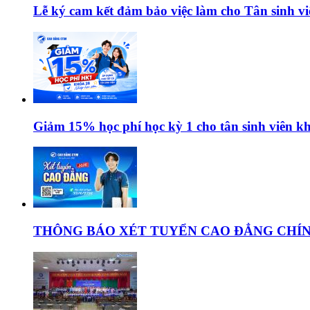
Lễ ký cam kết đảm bảo việc làm cho Tân sinh 
Giảm 15% học phí học kỳ 1 cho tân sinh viên 
THÔNG BÁO XÉT TUYỂN CAO ĐẲNG CHÍN