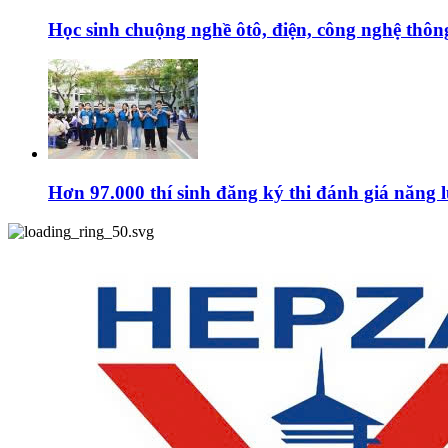
Học sinh chuộng nghề ôtô, điện, công nghệ thông
Hơn 97.000 thí sinh đăng ký thi đánh giá năng l