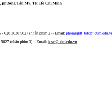
, phường Tân Mỹ, TP. Hồ Chí Minh
 - 028 3638 5027 (nhấn phím 2) -
Email:
phongqldt_bdcl@ctim.edu.v
8 5027 (nhấn phím 3)
- Email:
hssv@ctim.edu.vn