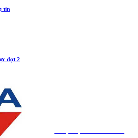
 tin
ực đợt 2
Ban Quản lý các Khu chế xuất và