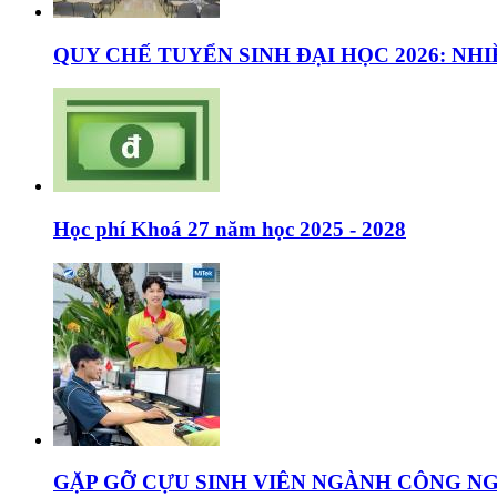
QUY CHẾ TUYỂN SINH ĐẠI HỌC 2026: NHI
Học phí Khoá 27 năm học 2025 - 2028
GẶP GỠ CỰU SINH VIÊN NGÀNH CÔNG NG